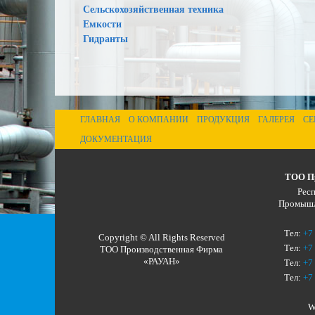
Сельскохозяйственная техника
Емкости
Гидранты
ГЛАВНАЯ
О КОМПАНИИ
ПРОДУКЦИЯ
ГАЛЕРЕЯ
СЕ
ДОКУМЕНТАЦИЯ
ТОО Пр
Респ
Промышле
Тел:
+7
Copyright © All Rights Reserved
Тел:
+7
ТОО Производственная Фирма
«РАУАН»
Тел:
+7
Тел:
+7
W