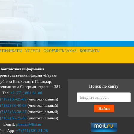
РТИФИКАТЫ
УСЛУГИ
ОФОРМИТЬ ЗАКАЗ
КОНТАКТЫ
Контактная информация
оизводственная фирма «Рауан»
ублика Казахстан, г. Павлодар,
Поиск по сайту
нная зона Северная, строение 384
Тел:
+7 (771) 801-81-08
 (7182) 65-25-69
(многоканальный)
 (7182) 33-40-03
(многоканальный)
 (7182) 33-38-37
(многоканальный)
 (7182) 65-25-68
(многоканальный)
E-mail:
pfrauan@list.ru
hatsApp:
+7 (771) 801-81-08