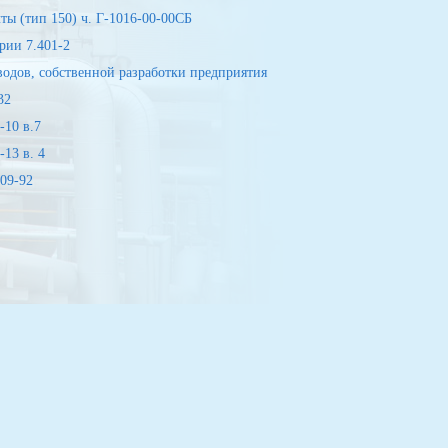
ы (тип 150) ч. Г-1016-00-00СБ
рии 7.401-2
одов, собственной разработки предприятия
32
-10 в.7
13 в. 4
09-92