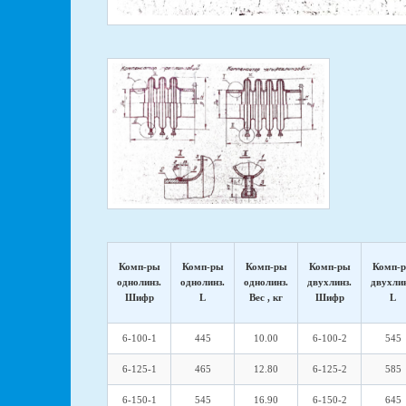
Комп-ры
Комп-ры
Комп-ры
Комп-ры
Комп-
однолинз.
однолинз.
однолинз.
двухлинз.
двухлин
Шифр
L
Вес , кг
Шифр
L
6-100-1
445
10.00
6-100-2
545
6-125-1
465
12.80
6-125-2
585
6-150-1
545
16.90
6-150-2
645