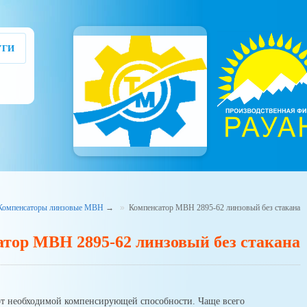
УГИ
Компенсаторы линзовые МВН
→
Компенсатор МВН 2895-62 линзовый без стакана
тор МВН 2895-62 линзовый без стакана
от необхо­димой компенсирующей способности. Чаще всего