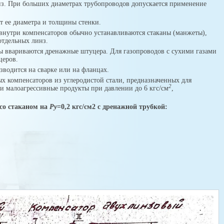
з. При больших диаметрах тру­бопроводов допускается применение
 ее диамет­ра и толщины стенки.
нутри компенсаторов обычно устанавливаются стаканы (манжеты),
отдельных линз.
 ввари­ваются дренажные штуцера. Для газопроводов с сухими га­зами
е­ров.
водится на сварке или на фланцах.
ых компен­саторов из углеродистой стали, предназначенных для
2
и малоагрессивные продукты при давлении до 6 кгс/см
,
со стаканом на
Ру
=0,2 кгс/см2 с дренажной трубкой: