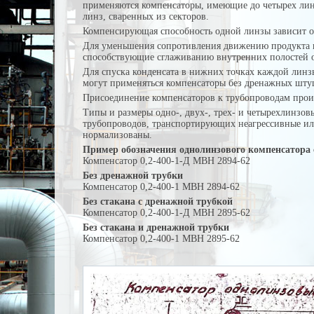
применяются ком­пенсаторы, имеющие до четырех лин
линз, сваренных из секто­ров.
Компенсирующая способность одной линзы зависит от
Для уменьшения сопротивления движению продукта в
спо­собствующие сглаживанию внутренних полостей 
Для спуска конденсата в нижних точках каждой линзы
могут применяться компенсаторы без дренажных штуц
Присоединение компенсаторов к трубопроводам произ
Типы и размеры одно-, двух-, трех- и четырехлинзов
трубопроводов, транспортирующих неагрессивные ил
нормализованы.
Пример обозначения однолинзового компенсатора 
Компенсатор 0,2-400-1-Д МВН 2894-62
Без дренажной трубки
Компенсатор 0,2-400-1 МВН 2894-62
Без стакана с дренажной трубкой
Компенсатор 0,2-400-1-Д МВН 2895-62
Без стакана и дренажной трубки
Компенсатор 0,2-400-1 МВН 2895-62