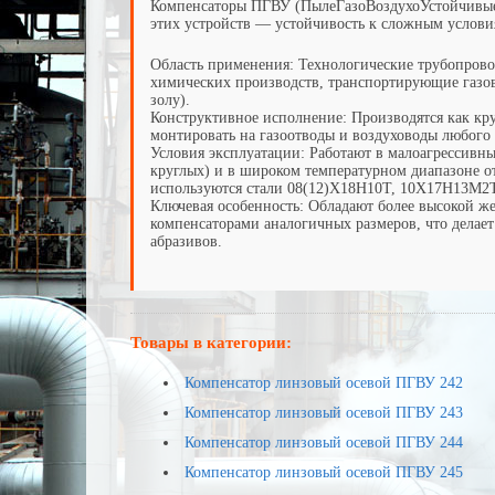
Компенсаторы ПГВУ (ПылеГазоВоздухоУстойчивые)
этих устройств — устойчивость к сложным услови
Область применения: Технологические трубопрово
химических производств, транспортирующие газов
золу).
Конструктивное исполнение: Производятся как кру
монтировать на газоотводы и воздуховоды любого 
Условия эксплуатации: Работают в малоагрессивны
круглых) и в широком температурном диапазоне от
используются стали 08(12)Х18Н10Т, 10Х17Н13М2
Ключевая особенность: Обладают более высокой ж
компенсаторами аналогичных размеров, что делае
абразивов.
Товары в категории:
Компенсатор линзовый осевой ПГВУ 242
Компенсатор линзовый осевой ПГВУ 243
Компенсатор линзовый осевой ПГВУ 244
Компенсатор линзовый осевой ПГВУ 245