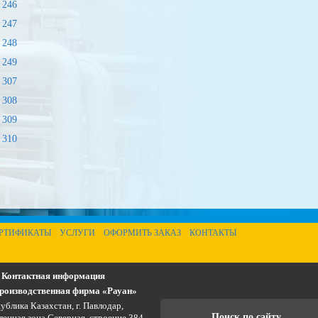
 246
 247
 248
 249
 307
 308
 309
 310
РТИФИКАТЫ
УСЛУГИ
ОФОРМИТЬ ЗАКАЗ
КОНТАКТЫ
Контактная информация
оизводственная фирма «Рауан»
ублика Казахстан, г. Павлодар,
Поиск по сайту
нная зона Северная, строение 384